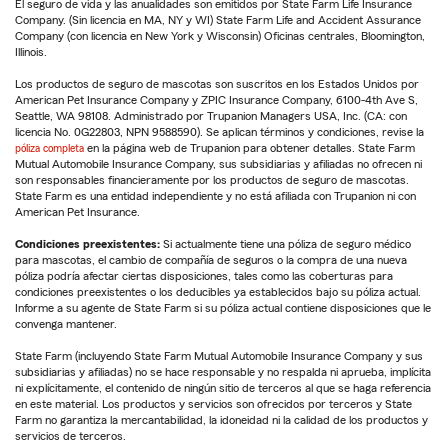
El seguro de vida y las anualidades son emitidos por State Farm Life Insurance
Company. (Sin licencia en MA, NY y WI) State Farm Life and Accident Assurance
Company (con licencia en New York y Wisconsin) Oficinas centrales, Bloomington,
Illinois.
Los productos de seguro de mascotas son suscritos en los Estados Unidos por
American Pet Insurance Company y ZPIC Insurance Company, 6100-4th Ave S,
Seattle, WA 98108. Administrado por Trupanion Managers USA, Inc. (CA: con
licencia No. 0G22803, NPN 9588590). Se aplican términos y condiciones, revise la
póliza completa
en la página web de Trupanion para obtener detalles. State Farm
Mutual Automobile Insurance Company, sus subsidiarias y afiliadas no ofrecen ni
son responsables financieramente por los productos de seguro de mascotas.
State Farm es una entidad independiente y no está afiliada con Trupanion ni con
American Pet Insurance.
Condiciones preexistentes:
Si actualmente tiene una póliza de seguro médico
para mascotas, el cambio de compañía de seguros o la compra de una nueva
póliza podría afectar ciertas disposiciones, tales como las coberturas para
condiciones preexistentes o los deducibles ya establecidos bajo su póliza actual.
Informe a su agente de State Farm si su póliza actual contiene disposiciones que le
convenga mantener.
State Farm (incluyendo State Farm Mutual Automobile Insurance Company y sus
subsidiarias y afiliadas) no se hace responsable y no respalda ni aprueba, implícita
ni explícitamente, el contenido de ningún sitio de terceros al que se haga referencia
en este material. Los productos y servicios son ofrecidos por terceros y State
Farm no garantiza la mercantabilidad, la idoneidad ni la calidad de los productos y
servicios de terceros.