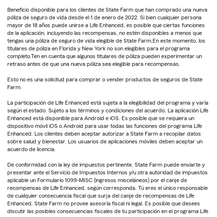
Beneficio disponible para los clientes de State Farm que han comprado una nueva
póliza de seguro de vida desde el 1 de enero de 2022. Si bien cualquier persona
mayor de 18 años puede unirse a Life Enhanced, es posible que ciertas funciones
de la aplicación, incluyendo las recompensas, no estén disponibles a menos que
tengas una póliza de seguro de vida elegible de State Farm.En este momento, los
titulares de póliza en Florida y New York no son elegibles para el programa
completo.Ten en cuenta que algunos titulares de póliza pueden experimentar un
retraso antes de que una nueva póliza sea elegible para recompensas.
Esto no es una solicitud para comprar o vender productos de seguros de State
Farm.
La participación de Life Enhanced está sujeta a la elegibilidad del programa y varía
según el estado. Sujeto a los términos y condiciones del acuerdo. La aplicación Life
Enhanced está disponible para Android e iOS. Es posible que se requiera un
dispositivo móvil iOS o Android para usar todas las funciones del programa Life
Enhanced. Los clientes deben aceptar autorizar a State Farm a recopilar datos
sobre salud y bienestar. Los usuarios de aplicaciones móviles deben aceptar un
acuerdo de licencia.
De conformidad con la ley de impuestos pertinente, State Farm puede enviarte y
presentar ante el Servicio de Impuestos Internos y/u otra autoridad de impuestos
aplicable un Formulario 1099-MISC (ingresos misceláneos) por el canje de
recompensas de Life Enhanced, según corresponda. Tú eres el único responsable
de cualquier consecuencia fiscal que surja del canje de recompensas de Life
Enhanced. State Farm no provee asesoría fiscal ni legal. Es posible que desees
discutir las posibles consecuencias fiscales de tu participación en el programa Life