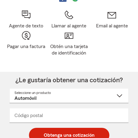
Agente de texto
Llamar al agente
Email al agente
Pagar una factura
Obtén una tarjeta
de identificación
¿Le gustaría obtener una cotización?
Seleccione un producto
Seleccione
un
nombre
de
producto
del
Código postal
Ingresa
Ingresa
_____
menú
un
un
desplegable
código
código
postal
postal
Obtenga una cotización
de
de