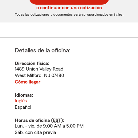
5
5
o continuar con una cotización
dígitos
dígitos
Todas las cotizaciones y documentos serán proporcionados en inglés.
Detalles de la oficina:
Dirección física:
1489 Union Valley Road
West Milford
,
NJ
07480
Cómo llegar
Idiomas:
Inglés
Español
Horas de oficina (
EST
):
Lun. - vie. de 9:00 AM a 5:00 PM
Sáb. con cita previa