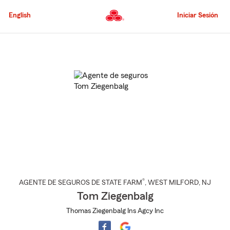
Pasar
al
English
Iniciar Sesión
contenido
principal
Comienzo
del
contenido
principal
®
AGENTE DE SEGUROS DE STATE FARM
,
WEST MILFORD
, NJ
Tom Ziegenbalg
Thomas Ziegenbalg Ins Agcy Inc